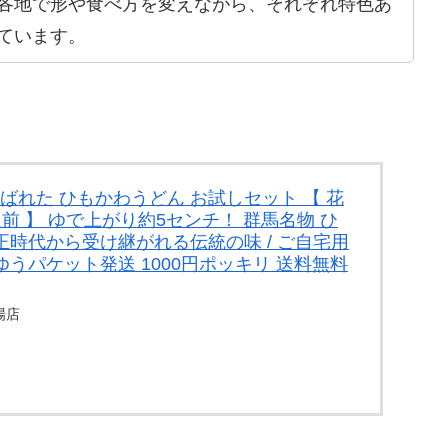
各地で形や食べ方を変えながら、それぞれ特色あ
ています。
ばれた ひもかわうどん お試しセット 【 花
人前 】 ゆで上がり約5センチ！ 群馬名物 ひ
正時代から受け継がれる伝統の味 / ご自宅用
ゆうパケット発送 1000円ポッキリ 送料無料
場店