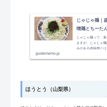
じゃじゃ麺｜盛
噌麺とちーた
じゃじゃ麺って、食
ますが、じゃじゃ麺
みのある肉味噌とは違
guidememo.jp
ほうとう（山梨県）