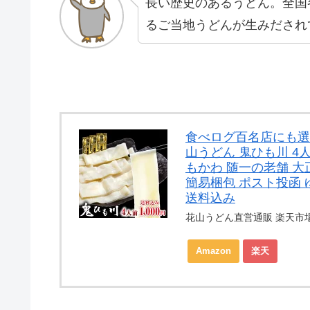
長い歴史のあるうどん。全国
るご当地うどんが生みだされ
食べログ百名店にも選
山うどん 鬼ひも川 4
もかわ 随一の老舗 大
簡易梱包 ポスト投函 
送料込み
花山うどん直営通販 楽天市
Amazon
楽天