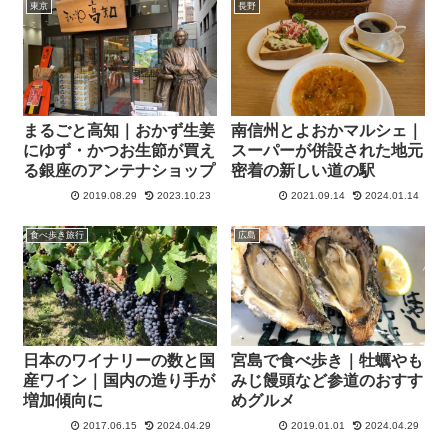
東京
長野
まるごと高知｜おかず生姜
南信州とよおかマルシェ｜
にゆず・かつお生節が買え
スーパーが併設された地元
る銀座のアンテナショップ
密着の新しい道の駅
2019.08.29
2023.10.23
2021.09.14
2024.01.14
食べ歩き旅行
広島
日本のワイナリーの数と国
宮島で食べ歩き｜牡蠣やも
産ワイン｜国内の造り手が
みじ饅頭など参道のおすす
増加傾向に
めグルメ
2017.06.15
2024.04.29
2019.01.01
2024.04.29