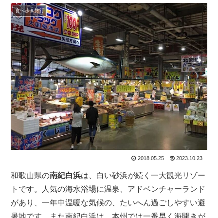
食べ歩き旅行
2018.05.25
2023.10.23
和歌山県の
南紀白浜
は、白い砂浜が続く一大観光リゾー
トです。人気の海水浴場に温泉、アドベンチャーランド
があり、一年中温暖な気候の、たいへん過ごしやすい避
暑地です。また南紀白浜は、本州では一番早く海開きが