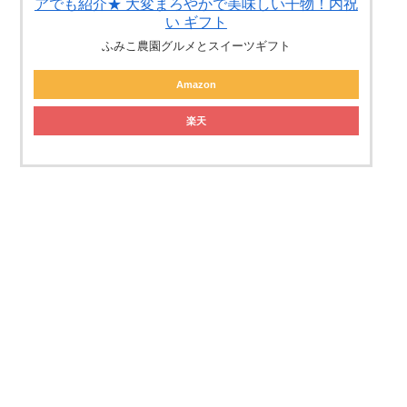
アでも紹介★ 大変まろやかで美味しい干物！内祝
い ギフト
ふみこ農園グルメとスイーツギフト
Amazon
楽天