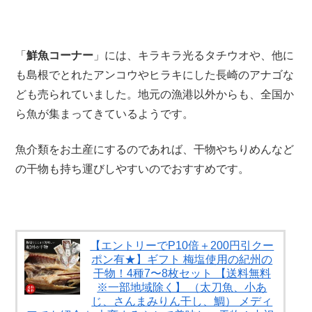
「
鮮魚コーナー
」には、キラキラ光るタチウオや、他に
も島根でとれたアンコウやヒラキにした長崎のアナゴな
ども売られていました。地元の漁港以外からも、全国か
ら魚が集まってきているようです。
魚介類をお土産にするのであれば、干物やちりめんなど
の干物も持ち運びしやすいのでおすすめです。
【エントリーでP10倍＋200円引クー
ポン有★】ギフト 梅塩使用の紀州の
干物！4種7〜8枚セット 【送料無料
※一部地域除く】 （太刀魚、小あ
じ、さんまみりん干し、鯛） メディ