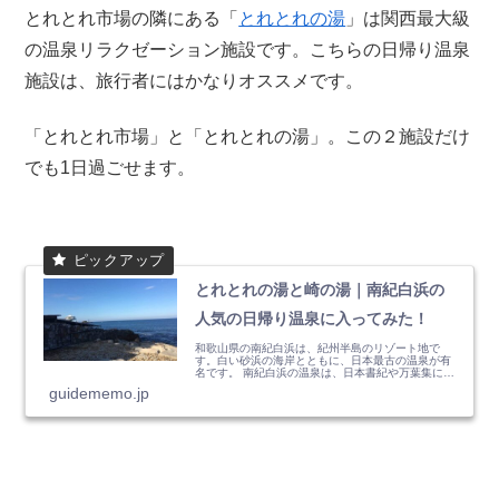
とれとれ市場の隣にある「
とれとれの湯
」は関西最大級
の温泉リラクゼーション施設です。こちらの日帰り温泉
施設は、旅行者にはかなりオススメです。
「とれとれ市場」と「とれとれの湯」。この２施設だけ
でも1日過ごせます。
とれとれの湯と崎の湯｜南紀白浜の
人気の日帰り温泉に入ってみた！
和歌山県の南紀白浜は、紀州半島のリゾート地で
す。白い砂浜の海岸とともに、日本最古の温泉が有
名です。 南紀白浜の温泉は、日本書紀や万葉集にも
名前が登場するぐらい、...
guidememo.jp