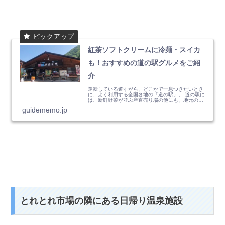
紅茶ソフトクリームに冷麺・スイカ
も！おすすめの道の駅グルメをご紹
介
運転している道すがら、どこかで一息つきたいとき
に、よく利用する全国各地の「道の駅」。 道の駅に
は、新鮮野菜が並ぶ産直売り場の他にも、地元の名
物が食べられるレスト...
guidememo.jp
とれとれ市場の隣にある日帰り温泉施設