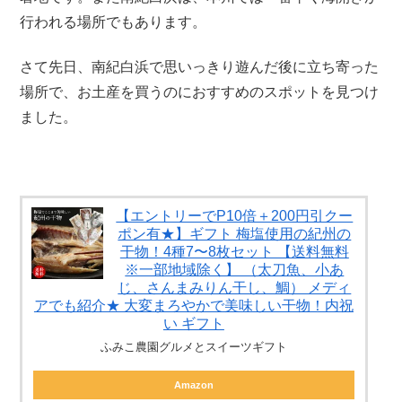
行われる場所でもあります。
さて先日、南紀白浜で思いっきり遊んだ後に立ち寄った
場所で、お土産を買うのにおすすめのスポットを見つけ
ました。
【エントリーでP10倍＋200円引クー
ポン有★】ギフト 梅塩使用の紀州の
干物！4種7〜8枚セット 【送料無料
※一部地域除く】 （太刀魚、小あ
じ、さんまみりん干し、鯛） メディ
アでも紹介★ 大変まろやかで美味しい干物！内祝
い ギフト
ふみこ農園グルメとスイーツギフト
Amazon