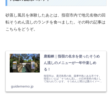
砂蒸し風呂を体験したあとは、指宿市内で地元名物の回
転そうめん流しのランチを食べました。その時の記事は
こちらをどうぞ。
唐船峡｜指宿の名水を使ったそうめ
ん流しのメニューが一年中楽しめ
る！
指宿市は、鹿児島県の南、薩摩半島にある市です。
指宿といえば「そうめん流し」の日本発祥の地とし
て知られています。 そうめんと聞けば夏のイメージ
ですが、ここ指宿市では一年中この「そうめん流
guidememo.jp
し」が楽しめるのです。 この記事では、開聞岳のふ
もとで、