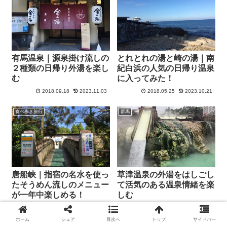
有馬温泉｜源泉掛け流しの
とれとれの湯と崎の湯｜南
２種類の日帰り外湯を楽し
紀白浜の人気の日帰り温泉
む
に入ってみた！
2018.09.18
2023.11.03
2018.05.25
2023.10.21
食べ歩き旅行
群馬
唐船峡｜指宿の名水を使っ
草津温泉の外湯をはしごし
たそうめん流しのメニュー
て活気のある温泉情緒を楽
が一年中楽しめる！
しむ
2018.05.12
2023.10.23
2018.07.23
2023.10.21
ホーム
シェア
目次へ
トップ
サイドバー