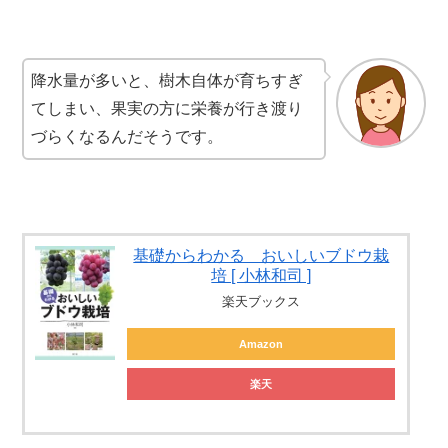
降水量が多いと、樹木自体が育ちすぎ
てしまい、果実の方に栄養が行き渡り
づらくなるんだそうです。
基礎からわかる おいしいブドウ栽
培 [ 小林和司 ]
楽天ブックス
Amazon
楽天