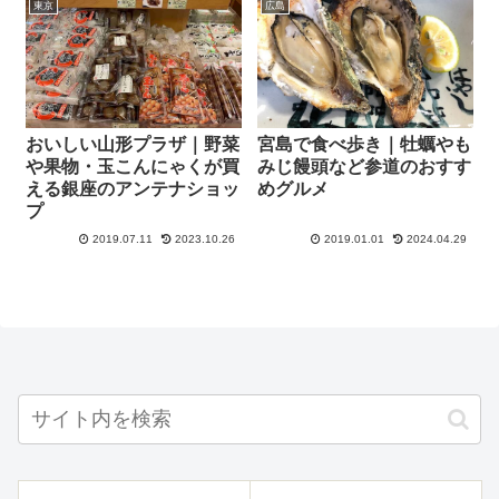
東京
広島
おいしい山形プラザ｜野菜
宮島で食べ歩き｜牡蠣やも
や果物・玉こんにゃくが買
みじ饅頭など参道のおすす
える銀座のアンテナショッ
めグルメ
プ
2019.07.11
2023.10.26
2019.01.01
2024.04.29