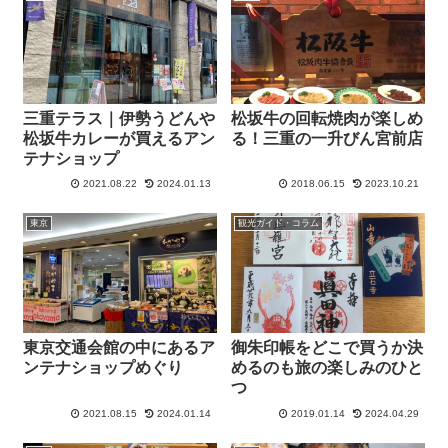
三重テラス｜伊勢うどんや
松坂牛の回転焼肉が楽しめ
松坂牛カレーが買えるアン
る！三重の一升びん宮前店
テナショップ
2021.08.22
2024.01.13
2018.06.15
2023.10.21
東京
観光ガイド・コラム
東京交通会館の中にあるア
御朱印帳をどこで買うか決
ンテナショップめぐり
めるのも旅の楽しみのひと
つ
2021.08.15
2024.01.14
2019.01.14
2024.04.29