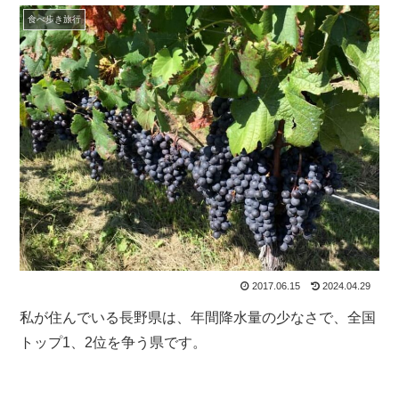
食べ歩き旅行
2017.06.15
2024.04.29
私が住んでいる長野県は、
年間降水量の少なさ
で、全国
トップ1、2位を争う県です。