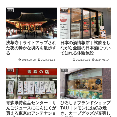
東京
東京
浅草寺｜ライトアップされ
日本の酒情報館｜試飲をし
た夜の静かな境内を散歩す
ながら全国の日本酒につい
る
て知れる体験施設
2018.05.08
2024.01.13
2021.09.01
2024.01.14
東京
東京
青森県特産品センター｜り
ひろしまブランドショップ
んごジュースににんにくが
TAU｜レモンにお好み焼
買える東京のアンテナショ
き、カープグッズが充実し