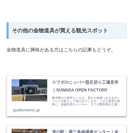
その他の金物道具が買える観光スポット
金物道具に興味がある方はこちらの記事もどうぞ。
スワダのニッパー型爪切り工場見学
｜SUWADA OPEN FACTORY
新潟県の三条市といえば、昔から金物（かなもの）
づくりの町として知られています。この三条市の郊
外に、高級爪切りメーカー、スワダ製作所の工場が
あります。 この記事で...
guidememo.jp
道の駅・燕三条地場産センター｜金