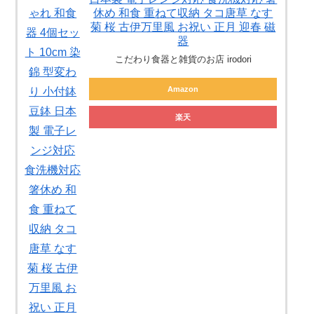
休め 和食 重ねて収納 タコ唐草 なす
菊 桜 古伊万里風 お祝い 正月 迎春 磁
器
こだわり食器と雑貨のお店 irodori
Amazon
楽天