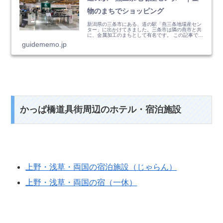
物のまちでショッピング
新潟県の三条市にある、道の駅「燕三条地場産セン
ター」に出かけてきました。三条市は隣の燕市と共
に、金属加工のまちとして有名です。 この記事で
は、金物や工具、カトラ...
guidememo.jp
かっぱ橋道具街周辺のホテル・宿泊施設
上野・浅草・両国の宿泊施設（じゃらん）
上野・浅草・両国の宿（一休）